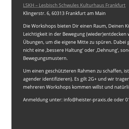
u
LSKH – Lesbisch Schwules Kulturhaus Frankfurt
r
Klingerstr. 6, 60313 Frankfurt am Main
i
Die Workshops bieten Dir einen Raum, Deinen K
n
Leichtigkeit in der Bewegung (wieder)entdecken
F
Übungen, um die eigene Mitte zu spüren. Dabei 
r
nicht eine ‚bessere Haltung‘ oder ‚Dehnung‘, so
a
Bewegungsmustern.
n
k
Um einen geschützteren Rahmen zu schaffen, ist di
f
agender identifizieren). Es gilt 2G+ und wir tra
u
mehreren Workshops kommen willst und natürlich
r
t
Anmeldung unter: info@heister-praxis.de oder 0