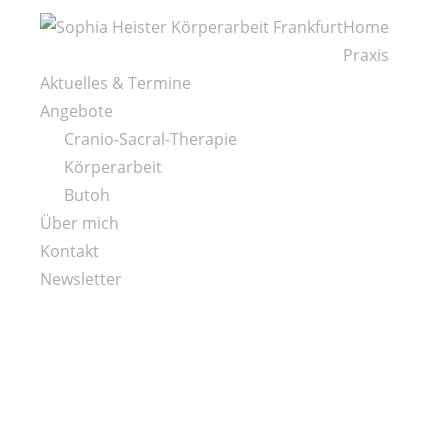
D
Home
i
Praxis
K
r
Aktuelles & Termine
ö
e
Angebote
r
k
Cranio-Sacral-Therapie
p
t
Körperarbeit
e
z
Butoh
r
u
Über mich
a
m
Kontakt
r
I
Newsletter
b
n
e
h
i
a
t
l
,
t
C