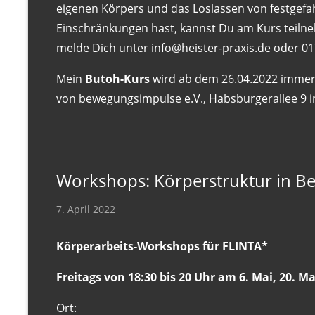
r
eigenen Körpers und das Loslassen von festgefa
a
Einschränkungen hast, kannst Du am Kurs teilneh
p
melde Dich unter info@heister-praxis.de oder 0
i
Mein
Butoh-Kurs
wird ab dem 26.04.2022 immer 
e
von bewegungsimpulse e.V., Habsburgerallee 9 in
u
n
d
A
Workshops: Körperstruktur in 
k
u
7. April 2022
p
r
Körperarbeits-Workshops für FLINTA*
e
Freitags von 18:30 bis 20 Uhr am 6. Mai, 20. Ma
s
s
Ort: