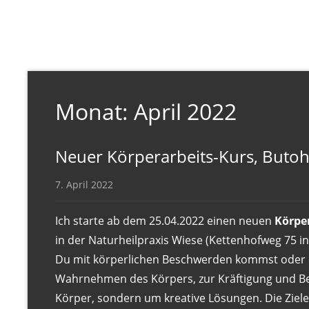
r
a
n
i
o
-
Monat:
April 2022
S
a
Neuer Körperarbeits-Kurs, Buto
c
r
7. April 2022
a
l
Ich starte ab dem 25.04.2022 einen neuen
Körpe
-
in der Naturheilpraxis Wiese (Kettenhofweg 75 in
T
Du mit körperlichen Beschwerden kommst oder e
h
Wahrnehmen des Körpers, zur Kräftigung und Bew
e
Körper, sondern um kreative Lösungen. Die Ziele